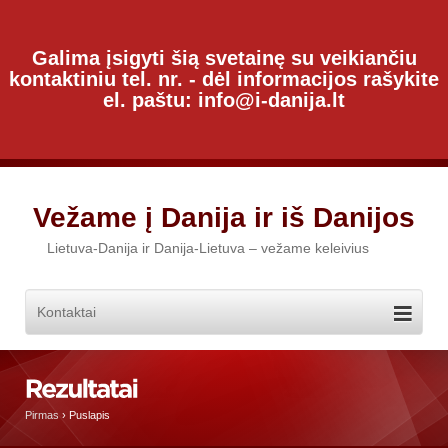
Galima įsigyti šią svetainę su veikiančiu
kontaktiniu tel. nr. - dėl informacijos rašykite
el. paštu: info@i-danija.lt
Vežame į Danija ir iš Danijos
Lietuva-Danija ir Danija-Lietuva – vežame keleivius
Pirmas
›
Puslapis