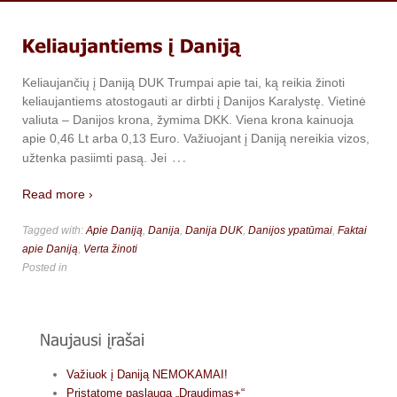
Keliaujančių į Daniją DUK Trumpai apie tai, ką reikia žinoti
keliaujantiems atostogauti ar dirbti į Danijos Karalystę. Vietinė
valiuta – Danijos krona, žymima DKK. Viena krona kainuoja
apie 0,46 Lt arba 0,13 Euro. Važiuojant į Daniją nereikia vizos,
…
užtenka pasiimti pasą. Jei
Read more ›
Tagged with:
Apie Daniją
,
Danija
,
Danija DUK
,
Danijos ypatūmai
,
Faktai
apie Daniją
,
Verta žinoti
Posted in
Važiuok į Daniją NEMOKAMAI!
Pristatome paslaugą „Draudimas+“