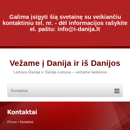
Galima įsigyti šią svetainę su veikiančiu
kontaktiniu tel. nr. - dėl informacijos rašykite
el. paštu: info@i-danija.lt
Vežame į Danija ir iš Danijos
Lietuva-Danija ir Danija-Lietuva – vežame keleivius
Pirmas
›
Kontaktai