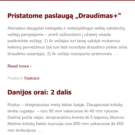
Atsiradus daugybei nelegalių ir netaisyklingai veiklą vykdančių
vežėjų perspėjame – prieš važiuodami į užsienį visada
patikrinkite vežėją: 1) Ar vežėjas turi teisę vykdyti mokamus
keleivių pervežimus (tai turi būti nurodyta draudimo polise arba
…
draudimo sutartyje); 2) Ar vežėjo transporto priemonės
Read more ›
Posted in
Tradicijos
Ruduo – drėgniausias metų laikas šalyje. Daugiausiai kritulių
tenka rugsėjui – nuo 90 mm vakaruose iki 40 mm rytuose.
Dažnai pučia vėjas, tempraratūra krenta iki 5 laipsnių šilumos.
Metinis kritulių kiekis svyruoja nuo 800 mm vakaruose iki 450
…
mm teritorijose