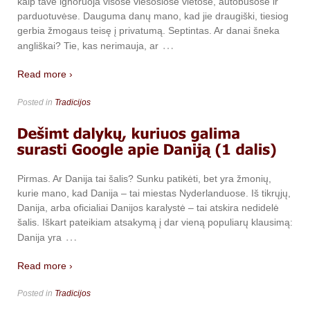
kaip tave ignoruoja visose viešosiose vietose, autobusose ir
parduotuvėse. Dauguma danų mano, kad jie draugiški, tiesiog
gerbia žmogaus teisę į privatumą. Septintas. Ar danai šneka
…
angliškai? Tie, kas nerimauja, ar
Read more ›
Posted in
Tradicijos
Pirmas. Ar Danija tai šalis? Sunku patikėti, bet yra žmonių,
kurie mano, kad Danija – tai miestas Nyderlanduose. Iš tikrųjų,
Danija, arba oficialiai Danijos karalystė – tai atskira nedidelė
šalis. Iškart pateikiam atsakymą į dar vieną populiarų klausimą:
…
Danija yra
Read more ›
Posted in
Tradicijos