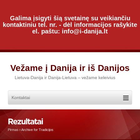
Galima įsigyti šią svetainę su veikiančiu
kontaktiniu tel. nr. - dėl informacijos rašykite
el. paštu: info@i-danija.lt
Vežame į Danija ir iš Danijos
Lietuva-Danija ir Danija-Lietuva – vežame keleivius
Pirmas
›
Archive for Tradicijos