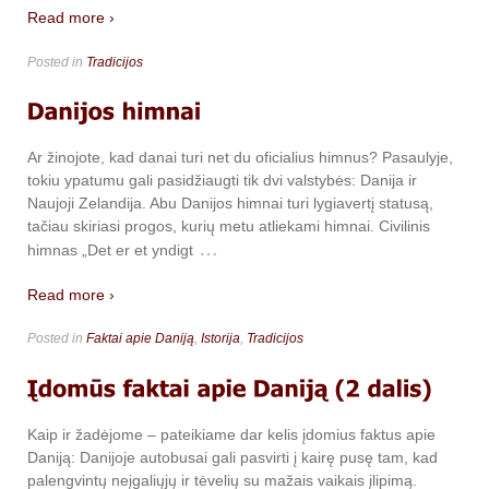
Read more ›
Posted in
Tradicijos
Ar žinojote, kad danai turi net du oficialius himnus? Pasaulyje,
tokiu ypatumu gali pasidžiaugti tik dvi valstybės: Danija ir
Naujoji Zelandija. Abu Danijos himnai turi lygiavertį statusą,
tačiau skiriasi progos, kurių metu atliekami himnai. Civilinis
…
himnas „Det er et yndigt
Read more ›
Posted in
Faktai apie Daniją
,
Istorija
,
Tradicijos
Kaip ir žadėjome – pateikiame dar kelis įdomius faktus apie
Daniją: Danijoje autobusai gali pasvirti į kairę pusę tam, kad
palengvintų neįgaliųjų ir tėvelių su mažais vaikais įlipimą.