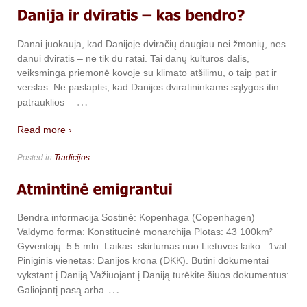
Danai juokauja, kad Danijoje dviračių daugiau nei žmonių, nes
danui dviratis – ne tik du ratai. Tai danų kultūros dalis,
veiksminga priemonė kovoje su klimato atšilimu, o taip pat ir
verslas. Ne paslaptis, kad Danijos dviratininkams sąlygos itin
…
patrauklios –
Read more ›
Posted in
Tradicijos
Bendra informacija Sostinė: Kopenhaga (Copenhagen)
Valdymo forma: Konstitucinė monarchija Plotas: 43 100km²
Gyventojų: 5.5 mln. Laikas: skirtumas nuo Lietuvos laiko –1val.
Piniginis vienetas: Danijos krona (DKK). Būtini dokumentai
vykstant į Daniją Važiuojant į Daniją turėkite šiuos dokumentus:
…
Galiojantį pasą arba