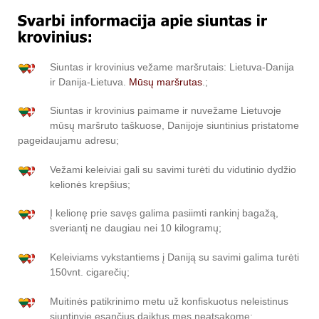
Siuntas ir krovinius vežame maršrutais: Lietuva-Danija
ir Danija-Lietuva.
Mūsų maršrutas
.;
Siuntas ir krovinius paimame ir nuvežame Lietuvoje
mūsų maršruto taškuose, Danijoje siuntinius pristatome
pageidaujamu adresu;
Vežami keleiviai gali su savimi turėti du vidutinio dydžio
kelionės krepšius;
Į kelionę prie savęs galima pasiimti rankinį bagažą,
sveriantį ne daugiau nei 10 kilogramų;
Keleiviams vykstantiems į Daniją su savimi galima turėti
150vnt. cigarečių;
Muitinės patikrinimo metu už konfiskuotus neleistinus
siuntinyje esančius daiktus mes neatsakome;