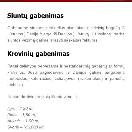
Gabename siuntas, nedidelius siuntinius ir keleivių bagažą iš
Lietuvos į Daniją ir atgal iš Danijos į Lietuvą. Už kelionę ir/arba
siuntos vežimą galime išrašyti sąskaitas faktūras.
Pagal galimybę pervežame ir nestandartinių gabaritų ar formų
krovinius. Jūsų pageidavimu iš Danijos galime pargabenti
motociklus, keturračius, žoliapjoves (traktoriukus) ir panašią
techniką.
Nestandartiniu krovinių išmatavimai iki:
Ilgis – 4,30 m;
Plotis – 1,80 m;
Aukstis – 1,90 m;
Svoris – iki 1000 kg.