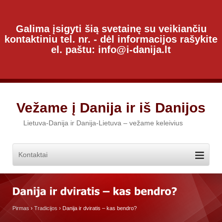
Galima įsigyti šią svetainę su veikiančiu
kontaktiniu tel. nr. - dėl informacijos rašykite
el. paštu: info@i-danija.lt
Vežame į Danija ir iš Danijos
Lietuva-Danija ir Danija-Lietuva – vežame keleivius
Pirmas
›
Tradicijos
›
Danija ir dviratis – kas bendro?