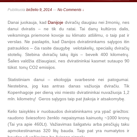
Publikuota
birželio 9, 2014
—
No Comments ↓
Danai juokauja, kad
Danijoje
dviračių daugiau nei žmonių, nes
danui dviratis – ne tik du ratai. Tai danų kultūros dalis,
veiksminga priemonė kovoje su klimato atšilimu, o taip pat ir
verslas. Ne paslaptis, kad Danijos dviratininkams sąlygos itin
patrauklios – čia rasite daugybę velotakelių, specialių dviračių
stotelių. Stebina dviračių takų ilgis – beveik 400 kilometrų.
Šalies valdžia džiaugiasi, nes dviratininkai kasmet sutaupo 90
tūkst. tonų CO2 emisijos.
Statistiniam danui – ekologija svarbesnė nei patogumai.
Nestebina, jog kas antras danas važiuoja dviračiu. Tik
Kopenhagoje per dieną visi miesto dviratininkai nuvažiuoja 1,2
mln. kilometrų! Geros sąlygos taip pat įtakoja ir atsakomybę.
Kelio taisyklės ir nuobaudos dviratininkams yra ypač griežtos:
raudono šviesoforo ženklo nepaisymas kainuotų ~1000 kronų
(Tai yra apie 460Lt). Važiavimas šaligatviu arba pėsčiųjų taku
apmokestinamas 320 litų bauda. Taip pat yra numatytos ir
baudos už važiavimą be šviesos signalų.